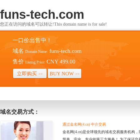
funs-tech.com
您正在访问的域名可以转让!This domain name is for sale!
一口价出售中！
域名
funs-tech.com
Domain Name:
售价
CNY 499.00
Listing Price:
立即购买
BUY NOW
>>
>>
域名交易方式：
通过金名网(4.cn) 中介交易
金名网(4.cn)是全球领先的域名交易服务机
简单、安全、专业的第三方服务！ 为了保证交