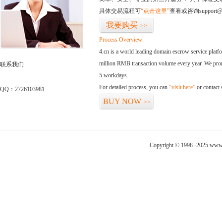
具体交易流程可
“点击这里”
查看或咨询support@
我要购买
>>
Process Overview:
4.cn is a world leading domain escrow service plat
million RMB transaction volume every year. We promi
联系我们
5 workdays.
For detailed process, you can
“visit here”
or contact
QQ：2726103981
BUY NOW
>>
Copyright © 1998 -2025 www.